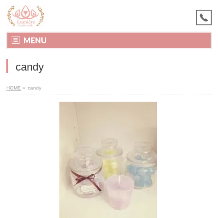
MENU
candy
HOME
»
candy