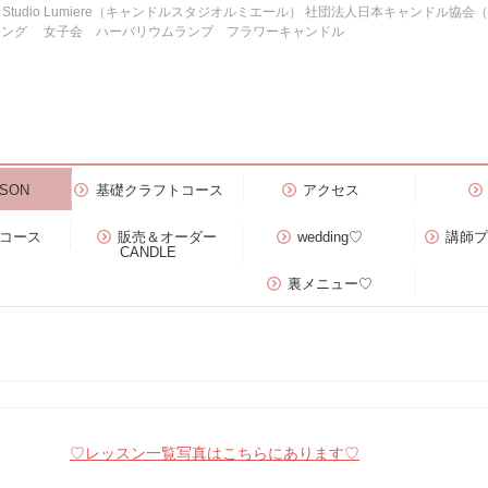
e Studio Lumiere（キャンドルスタジオルミエール） 社団法人日本キャンドル協
ィング 女子会 ハーバリウムランプ フラワーキャンドル
SON
基礎クラフトコース
アクセス
）コース
販売＆オーダー
wedding♡
講師
CANDLE
裏メニュー♡
♡レッスン一覧写真はこちらにあります♡