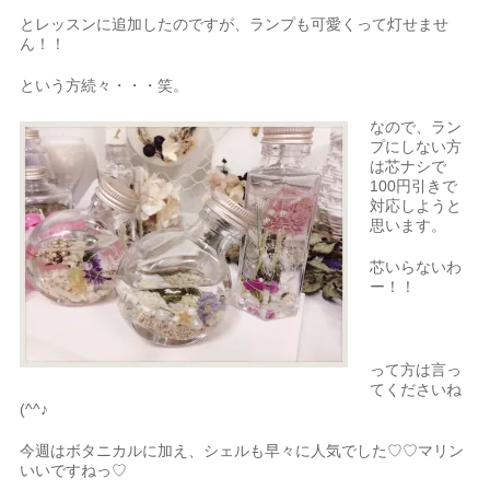
とレッスンに追加したのですが、ランプも可愛くって灯せませ
ん！！
という方続々・・・笑。
なので、ラン
プにしない方
は芯ナシで
100円引きで
対応しようと
思います。
芯いらないわ
ー！！
って方は言っ
てくださいね
(^^♪
今週はボタニカルに加え、シェルも早々に人気でした♡♡マリン
いいですねっ♡