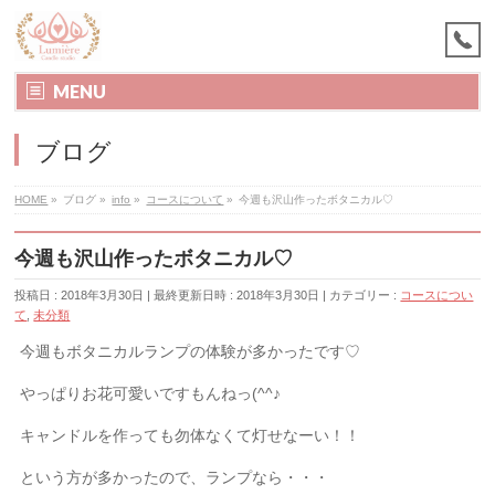
MENU
ブログ
HOME
»
ブログ
»
info
»
コースについて
»
今週も沢山作ったボタニカル♡
今週も沢山作ったボタニカル♡
投稿日 : 2018年3月30日
最終更新日時 : 2018年3月30日
カテゴリー :
コースについ
て
,
未分類
今週もボタニカルランプの体験が多かったです♡
やっぱりお花可愛いですもんねっ(^^♪
キャンドルを作っても勿体なくて灯せなーい！！
という方が多かったので、ランプなら・・・