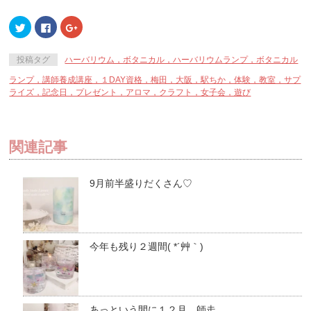
ク
Facebook
ク
リ
で
リ
ッ
共
ッ
ク
有
ク
し
す
し
投稿タグ
ハーバリウム，ボタニカル，ハーバリウムランプ，ボタニカル
て
る
て
Twitter
に
Google+
ランプ，講師養成講座，１DAY資格，梅田，大阪，駅ちか，体験，教室，サプ
で
は
で
共
ク
共
ライズ，記念日，プレゼント，アロマ，クラフト，女子会，遊び
有
リ
有
(新
ッ
(新
し
ク
し
い
し
い
ウ
て
ウ
ィ
く
ィ
関連記事
ン
だ
ン
ド
さ
ド
ウ
い
ウ
で
(新
で
開
し
開
9月前半盛りだくさん♡
き
い
き
ま
ウ
ま
す)
ィ
す)
ン
ド
ウ
で
今年も残り２週間( *´艸｀)
開
き
ま
す)
あっという間に１２月。師走。。。