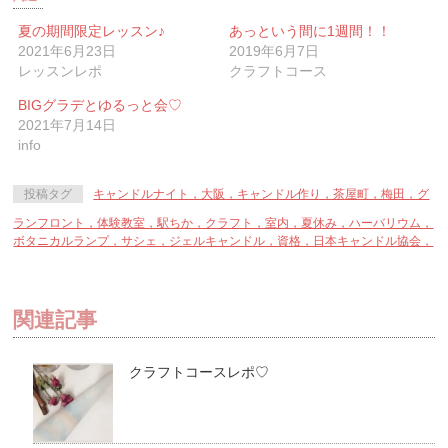
で
は
で
共
ク
共
有
リ
有
夏の期間限定レッスン♪
あっという間に1週間！！
(新
ッ
(新
2021年6月23日
2019年6月7日
し
ク
し
い
し
い
レッスンレポ
クラフトコース
ウ
て
ウ
ィ
く
ィ
ン
だ
ン
BIGグラデとゆるっと会♡
ド
さ
ド
ウ
い
ウ
2021年7月14日
で
(新
で
info
開
し
開
き
い
き
ま
ウ
ま
す)
ィ
す)
投稿タグ
キャンドルナイト，大阪，キャンドル作り，茶屋町，梅田，グ
ン
ド
ウ
ランフロント，体験教室，駅ちか，クラフト，室内，夏休み，ハーバリウム，
で
ボタニカルランプ，サシェ，ジェルキャンドル，資格，日本キャンドル協会，
開
き
ま
す)
関連記事
クラフトコースレポ♡