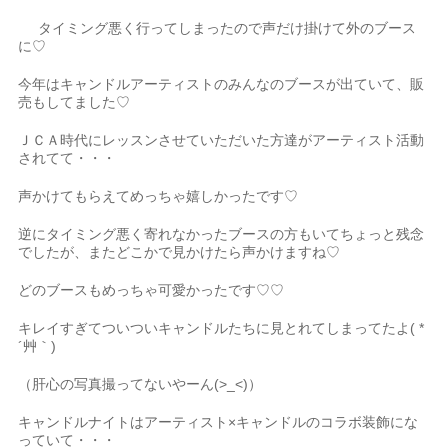
タイミング悪く行ってしまったので声だけ掛けて外のブース
に♡
今年はキャンドルアーティストのみんなのブースが出ていて、販
売もしてました♡
ＪＣＡ時代にレッスンさせていただいた方達がアーティスト活動
されてて・・・
声かけてもらえてめっちゃ嬉しかったです♡
逆にタイミング悪く寄れなかったブースの方もいてちょっと残念
でしたが、またどこかで見かけたら声かけますね♡
どのブースもめっちゃ可愛かったです♡♡
キレイすぎてついついキャンドルたちに見とれてしまってたよ( *
´艸｀)
（肝心の写真撮ってないやーん(>_<)）
キャンドルナイトはアーティスト×キャンドルのコラボ装飾にな
っていて・・・