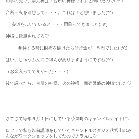
用事の先で、清荒神は「台所の神様です」と聞いたので( ^^)
台所＝火を連想して・・・。これは！と想いました(^^)
参道を歩いていると・・・雨降ってきました(;’∀’)
神様に歓迎されてる♡
参拝する時に財布を開けたら所持金が１５円でした( ;∀;)
はい。じゅうぶんにご縁んがありますようにですね(^^♪
（お金入ってて良かった・・・）
後で調べたら、台所の神様、火の神様、商売繁盛の神様でした♡
さてさて毎年６月１日にしている茶屋町のキャンドルナイトに♡
ロフトで私も以前講師をしていたキャンドルスタジオ代官山のみ
んながワークショップをしてたのでチラ見に♡