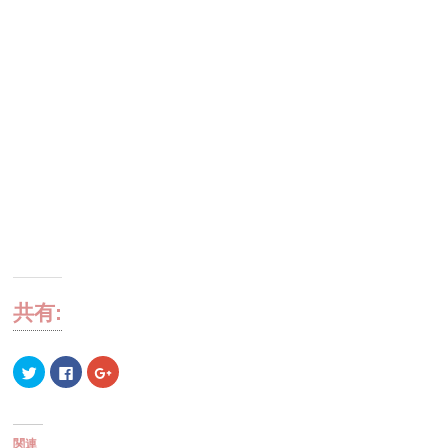
共有:
ク
Facebook
ク
リ
で
リ
ッ
共
ッ
ク
有
ク
し
す
し
て
る
て
Twitter
に
Google+
関連