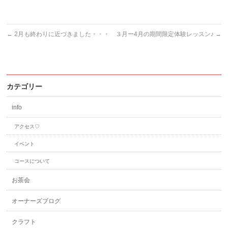
ド
ウ
で
開
き
ま
←
2月も終わりに近づきました・・・
３月ー4月の期間限定体験レッスン♪
→
す)
カテゴリー
info
アクセス♡
イベント
コースについて
お茶会
オーナーズブログ
クラフト