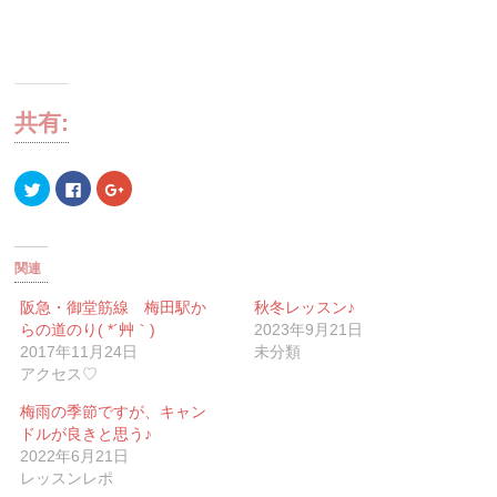
共有:
ク
Facebook
ク
リ
で
リ
ッ
共
ッ
ク
有
ク
し
す
し
て
る
て
Twitter
に
Google+
関連
で
は
で
共
ク
共
有
リ
有
阪急・御堂筋線 梅田駅か
秋冬レッスン♪
(新
ッ
(新
らの道のり( *´艸｀)
2023年9月21日
し
ク
し
い
し
い
2017年11月24日
未分類
ウ
て
ウ
ィ
く
ィ
アクセス♡
ン
だ
ン
ド
さ
ド
ウ
い
ウ
梅雨の季節ですが、キャン
で
(新
で
ドルが良きと思う♪
開
し
開
き
い
き
2022年6月21日
ま
ウ
ま
す)
ィ
す)
レッスンレポ
ン