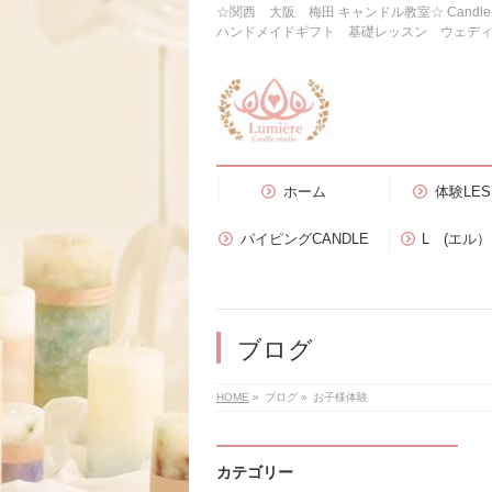
☆関西 大阪 梅田 キャンドル教室☆ Candl
ハンドメイドギフト 基礎レッスン ウェデ
ホーム
体験LES
パイピングCANDLE
L (エル
ブログ
HOME
»
ブログ
»
お子様体験
カテゴリー