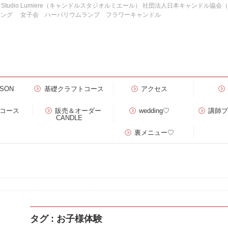
e Studio Lumiere（キャンドルスタジオルミエール） 社団法人日本キャンドル協
ィング 女子会 ハーバリウムランプ フラワーキャンドル
SON
基礎クラフトコース
アクセス
）コース
販売＆オーダー
wedding♡
講師
CANDLE
裏メニュー♡
タグ : お子様体験