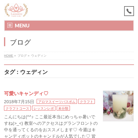
MENU
ブログ
HOME
»
ブログ
»
ウェディン
タグ : ウェディン
可愛いキャンディ♡
2018年7月15日
アロマスイーツバスボム
クラフト
クラフトコース
レッスンレポ
未分類
こんにちは(^^♪ ここ最近本当にめっちゃ暑いで
すね(>_<) 教室へのアクセスはグランフロントの
中を通ってくるのをおススメします♡ 今週はキ
ャンディポットのキャンドルが人気でした♡ 皆