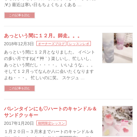
;∀;) 最近は寒い日もちょくちょくある …
この記事を読む
あっという間に１２月。師走。。。
2018年12月3日
オーナーズブログ
レッスンレポ
あっという間に１２月となりました。 イベント
の多い月ですね( *´艸｀) 楽しいし、忙しいし、
あっという間だし・・・・。 いいような。。。
そして１２月ってなんか人に会いたくなります
よね・・・。 忙しいのに笑。 スケジュ …
この記事を読む
バレンタインにも♡ハートのキャンドル＆
サンドクッキー
2017年1月20日
期間限定レッスン
１月２０日～３月末までハートのキャンドル＆