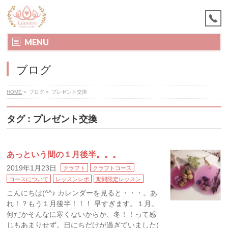
MENU
ブログ
HOME
»
ブログ
»
プレゼント交換
タグ : プレゼント交換
あっという間の１月後半。。。
2019年1月23日
クラフト
クラフトコース
コースについて
レッスンレポ
期間限定レッスン
こんにちは(^^♪ カレンダーを見ると・・・。あ
れ！？もう１月後半！！！ 早すぎます。１月。
何だかそんなに寒くないからか、冬！！って感
じもあまりせず。日にちだけが過ぎていました(