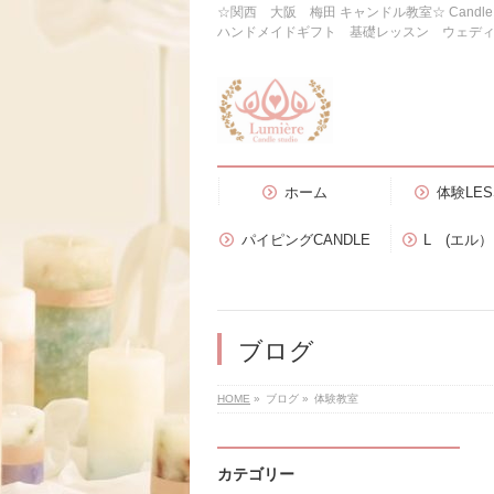
☆関西 大阪 梅田 キャンドル教室☆ Candl
ハンドメイドギフト 基礎レッスン ウェデ
ホーム
体験LES
パイピングCANDLE
L (エル
ブログ
HOME
»
ブログ
»
体験教室
カテゴリー