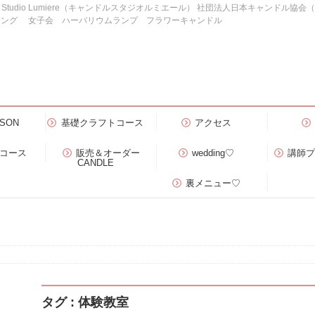
e Studio Lumiere（キャンドルスタジオルミエール） 社団法人日本キャンドル協
ィング 女子会 ハーバリウムランプ フラワーキャンドル
SON
基礎クラフトコース
アクセス
）コース
販売＆オーダー
wedding♡
講師
CANDLE
裏メニュー♡
タグ : 体験教室