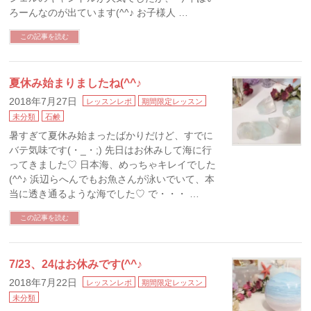
ろーんなのが出ています(^^♪ お子様人 …
この記事を読む
夏休み始まりましたね(^^♪
2018年7月27日
レッスンレポ
期間限定レッスン
未分類
石鹸
暑すぎて夏休み始まったばかりだけど、すでに
バテ気味です(・_・;) 先日はお休みして海に行
ってきました♡ 日本海、めっちゃキレイでした
(^^♪ 浜辺らへんでもお魚さんが泳いでいて、本
当に透き通るような海でした♡ で・・・ …
この記事を読む
7/23、24はお休みです(^^♪
2018年7月22日
レッスンレポ
期間限定レッスン
未分類