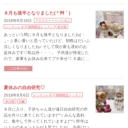
８月も後半となりました( *´艸｀)
2018年8月18日
アロマスイーツバスボム
レッスンレポ
期間限定レッスン
未分類
あっという間に８月も後半となりましたね(・
_・;) 暑い暑いと思っていたけど、朝晩はだいぶ
涼しくなりましたね♪ そして我が家も遅めのお
盆休みです♡私以外・・・。 子供達が帰省した
ので、家事をお休み出来てプチ幸せ♡ ６歳に …
この記事を読む
夏休みの自由研究♡
2018年8月6日
レッスンレポ
期間限定レッスン
未分類
石鹸
８月に入り、子供ちゃん達が連日自由研究の作
品を作りに来てくれています(^^♪ みんな真剣
に、集中して作ってくれていますよ(^^♪ 昨年は
シェルのキャンドルが人気でしたが、 今年はい