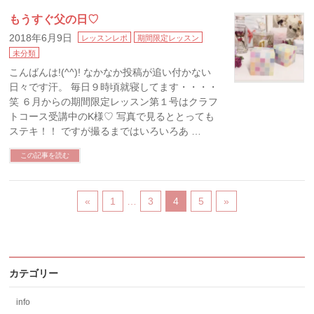
もうすぐ父の日♡
2018年6月9日
レッスンレポ
期間限定レッスン
未分類
こんばんは!(^^)! なかなか投稿が追い付かない
日々です汗。 毎日９時頃就寝してます・・・・
笑 ６月からの期間限定レッスン第１号はクラフ
トコース受講中のK様♡ 写真で見るととっても
ステキ！！ ですが撮るまではいろいろあ …
この記事を読む
«
1
…
3
4
5
»
カテゴリー
info