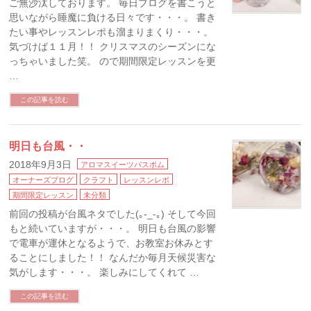
ご無沙汰しております。 毎日ブログを書こうと
思いながら睡魔に負ける日々です・・・。 書き
たい事やレッスンレポも溜まりまくり・・・。
気づけば１１月！！ クリスマスのシーズンにな
っちゃいました笑。 ので期間限定レッスンを更
…
この記事を読む
明日も台風・・
2018年9月3日
アロマスイーツバスボム
オーナーズブログ
クラフト
レッスンレポ
期間限定レッスン
未分類
前回の投稿が台風ネタでした(｡-_-｡) そして今回
もと続いていますが・・・。 明日も台風の影響
で電車が運休となるようで、お教室お休みとす
ることにしました！！ なんだか毎月天候災害な
気がします・・・。 楽しみにしてくれて …
この記事を読む