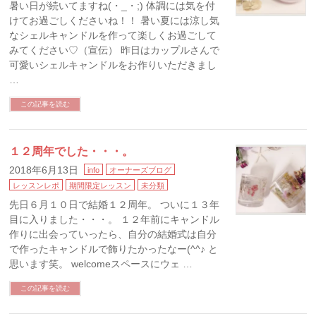
暑い日が続いてますね(・_・;) 体調には気を付
けてお過ごしくださいね！！ 暑い夏には涼し気
なシェルキャンドルを作って楽しくお過ごして
みてください♡（宣伝） 昨日はカップルさんで
可愛いシェルキャンドルをお作りいただきまし
…
この記事を読む
１２周年でした・・・。
2018年6月13日
info
オーナーズブログ
レッスンレポ
期間限定レッスン
未分類
先日６月１０日で結婚１２周年。 ついに１３年
目に入りました・・・。 １２年前にキャンドル
作りに出会っていったら、自分の結婚式は自分
で作ったキャンドルで飾りたかったなー(^^♪ と
思います笑。 welcomeスペースにウェ …
この記事を読む