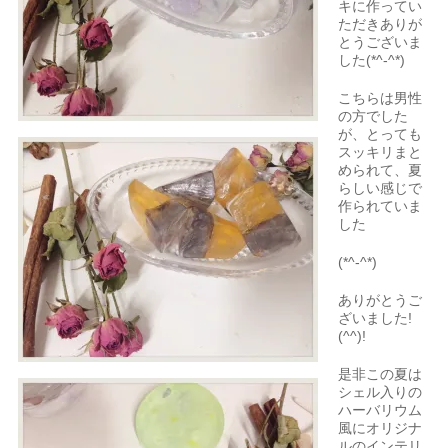
キに作ってい
ただきありが
とうございま
した(*^-^*)
こちらは男性
の方でした
が、とっても
スッキリまと
められて、夏
らしい感じで
作られていま
した
(*^-^*)
ありがとうご
ざいました!
(^^)!
是非この夏は
シェル入りの
ハーバリウム
風にオリジナ
ルのインテリ