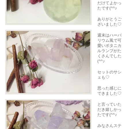
だけてよかっ
たです(^^♪
ありがとうご
ざいました♡
週末はハーバ
リウム風で可
愛いボタニカ
ルランプがた
くさんでした
(^^♪
セットのサシ
ェも♡
思った感じに
できました♡
と言っていた
だき嬉しかっ
たです(^^♪
みなさんステ