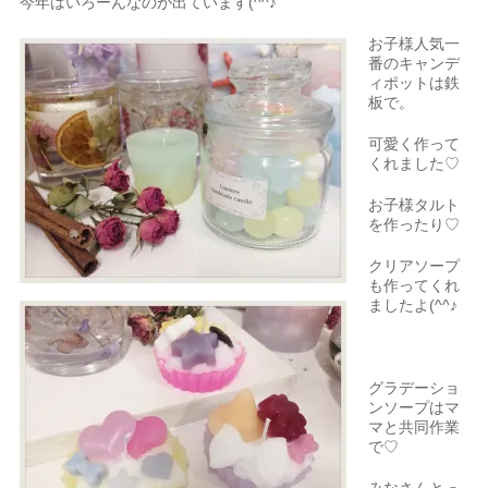
今年はいろーんなのが出ています(^^♪
お子様人気一
番のキャンデ
ィポットは鉄
板で。
可愛く作って
くれました♡
お子様タルト
を作ったり♡
クリアソープ
も作ってくれ
ましたよ(^^♪
グラデーショ
ンソープはマ
マと共同作業
で♡