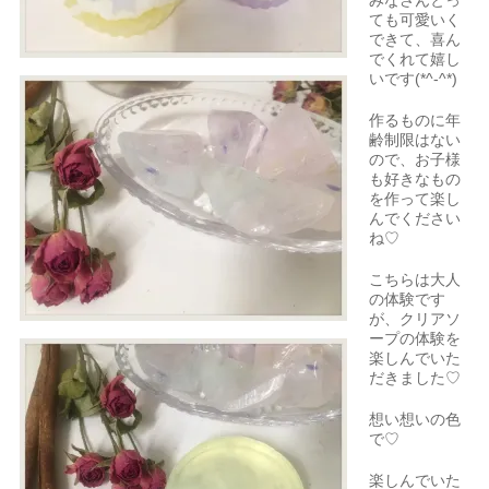
みなさんとっ
ても可愛いく
できて、喜ん
でくれて嬉し
いです(*^-^*)
作るものに年
齢制限はない
ので、お子様
も好きなもの
を作って楽し
んでください
ね♡
こちらは大人
の体験です
が、クリアソ
ープの体験を
楽しんでいた
だきました♡
想い想いの色
で♡
楽しんでいた