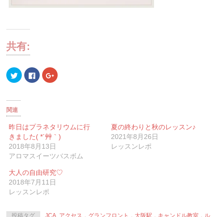
共有:
ク
Facebook
ク
リ
で
リ
ッ
共
ッ
ク
有
ク
し
す
し
て
る
て
Twitter
に
Google+
関連
で
は
で
共
ク
共
有
リ
有
昨日はプラネタリウムに行
夏の終わりと秋のレッスン♪
(新
ッ
(新
きました( *´艸｀)
2021年8月26日
し
ク
し
い
し
い
2018年8月13日
レッスンレポ
ウ
て
ウ
ィ
く
ィ
アロマスイーツバスボム
ン
だ
ン
ド
さ
ド
ウ
い
ウ
大人の自由研究♡
で
(新
で
2018年7月11日
開
し
開
き
い
き
レッスンレポ
ま
ウ
ま
す)
ィ
す)
ン
ド
投稿タグ
JCA
,
アクセス，グランフロント，大阪駅，キャンドル教室，ル