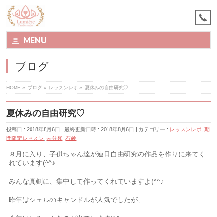
MENU
ブログ
HOME
»
ブログ
»
レッスンレポ
»
夏休みの自由研究♡
夏休みの自由研究♡
投稿日 : 2018年8月6日
最終更新日時 : 2018年8月6日
カテゴリー :
レッスンレポ
,
期
間限定レッスン
,
未分類
,
石鹸
８月に入り、子供ちゃん達が連日自由研究の作品を作りに来てく
れています(^^♪
みんな真剣に、集中して作ってくれていますよ(^^♪
昨年はシェルのキャンドルが人気でしたが、