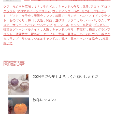
ウ
で
クア，うめきた広場，ＪＲ，牛丸ビル，キャンドル作り，体験
開
,
アロマ
,
アロマ
き
クラフト
,
アロマスイーツバスボム
,
ウェディング，GW，母の日，プレゼン
ま
ト，ギフト，女子会，懇親会，ママ，梅田で，ランチ，ハンドメイド，クラフ
す)
ト，ものづくり，梅田，大阪，関西，遊び場，ボタニカル，ハーバリウム，ア
ロマ，サシェ，ハーバリウムランプ
,
キャンドル
,
キャンドル教室
,
プレゼント
,
投稿タグキャンドルナイト，大阪，キャンドル作り，茶屋町，梅田，グランフ
ロント，体験教室，駅ちか，クラフト，室内，夏休み，ハーバリウム，ボタニ
カルランプ，サシェ，ジェルキャンドル，資格，日本キャンドル協会，
,
梅田
,
親子で
関連記事
2024年♡今年もよろしくお願いします♡
秋冬レッスン♪