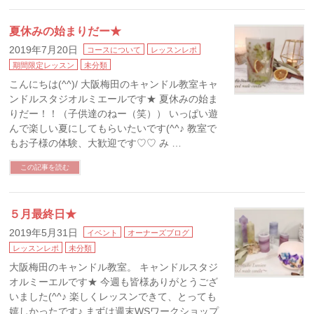
夏休みの始まりだー★
2019年7月20日
コースについて
レッスンレポ
期間限定レッスン
未分類
こんにちは(^^)/ 大阪梅田のキャンドル教室キャ
ンドルスタジオルミエールです★ 夏休みの始ま
りだー！！（子供達のねー（笑）） いっぱい遊
んで楽しい夏にしてもらいたいです(^^♪ 教室で
もお子様の体験、大歓迎です♡♡ み …
この記事を読む
５月最終日★
2019年5月31日
イベント
オーナーズブログ
レッスンレポ
未分類
大阪梅田のキャンドル教室。 キャンドルスタジ
オルミーエルです★ 今週も皆様ありがとうござ
いました(^^♪ 楽しくレッスンできて、とっても
嬉しかったです♪ まずは週末WSワークショップ