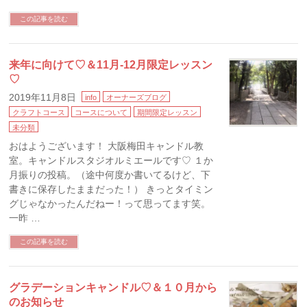
この記事を読む
来年に向けて♡＆11月-12月限定レッスン
♡
2019年11月8日
info
オーナーズブログ
クラフトコース
コースについて
期間限定レッスン
未分類
おはようございます！ 大阪梅田キャンドル教
室。キャンドルスタジオルミエールです♡ １か
月振りの投稿。（途中何度か書いてるけど、下
書きに保存したままだった！） きっとタイミン
グじゃなかったんだねー！って思ってます笑。
一昨 …
この記事を読む
グラデーションキャンドル♡＆１０月から
のお知らせ