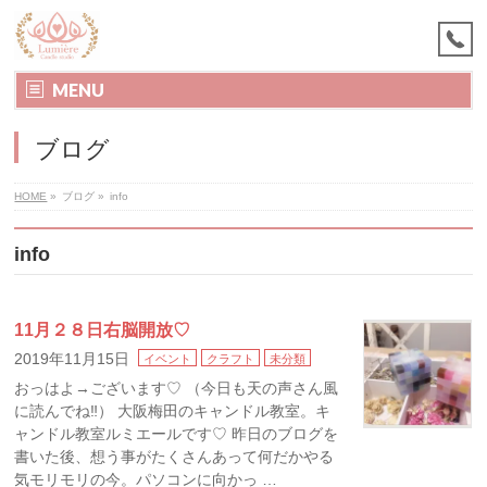
MENU
ブログ
HOME
»
ブログ
»
info
info
11月２８日右脳開放♡
2019年11月15日
イベント
クラフト
未分類
おっはよ→ございます♡ （今日も天の声さん風
に読んでね‼） 大阪梅田のキャンドル教室。キ
ャンドル教室ルミエールです♡ 昨日のブログを
書いた後、想う事がたくさんあって何だかやる
気モリモリの今。パソコンに向かっ …