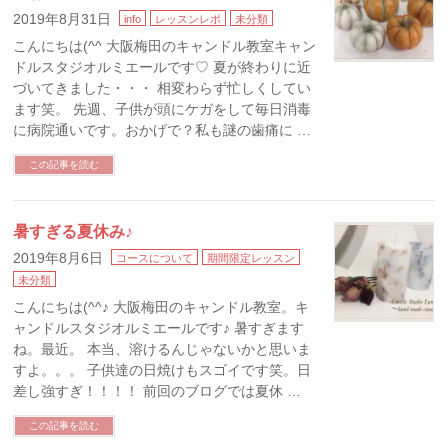
2019年8月31日
info
レッスンレポ
未分類
こんにちは(^^ 大阪梅田のキャンドル教室キャン
ドルスタジオルミエールです♡ 夏が終わりに近
づいてきました・・・ 相変わらず忙しくしてい
ます笑。 先週、子供が頭にケガをして毎日消毒
に病院通いです。おかげで？私も謎の歯痛に …
この記事を読む
暑すぎる夏休み♪
2019年8月6日
コースについて
期間限定レッスン
未分類
こんにちは(^^♪ 大阪梅田のキャンドル教室。キ
ャンドルスタジオルミエールです♪ 暑すぎます
ね。最近。 本当、溶けるんじゃないかと思いま
すよ。。。 子供達の日焼けもスゴイです笑。日
差し強すぎ！！！！ 前回のブログでは夏休 …
この記事を読む