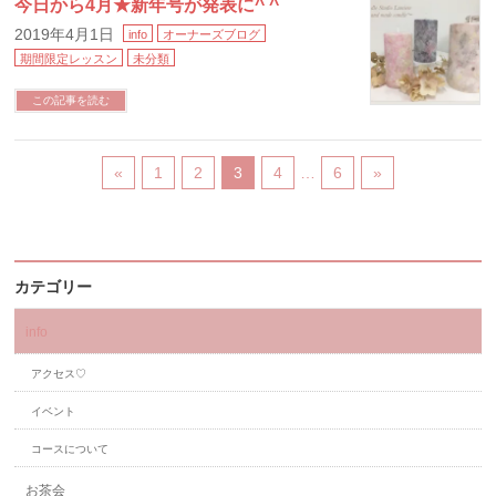
今日から4月★新年号が発表に^ ^
2019年4月1日
info
オーナーズブログ
期間限定レッスン
未分類
この記事を読む
«
1
2
3
4
…
6
»
カテゴリー
info
アクセス♡
イベント
コースについて
お茶会