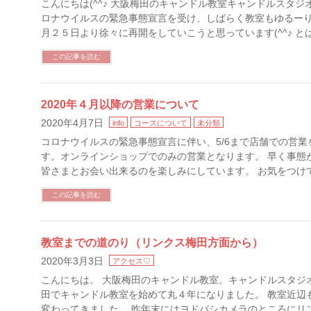
こんにちは(^^♪ 大阪梅田のキャンドル教室キャンドルスタジ
ロナウイルスの緊急事態宣言を受け、しばらく教室もゆるー
月２５日より徐々に再開をしていこうと思っています(^^♪ とは
この記事を読む
2020年４月以降の営業について
2020年4月7日
info
コースについて
未分類
コロナウイルスの緊急事態宣言に伴い、5/6まで店舗での営業
す。オンラインショップでのみの営業となります。 早く事態
皆さまとお会い出来るのを楽しみにしています。 お気をつけ
この記事を読む
教室までの道のり（リンクス梅田方面から）
2020年3月3日
アクセス♡
こんにちは。 大阪梅田のキャンドル教室。キャンドルスタジオ
田でキャンドル教室を始めて丸４年になりました。 教室近辺
変わってきました。 昨年末にはヨドバシカメラのところにリ