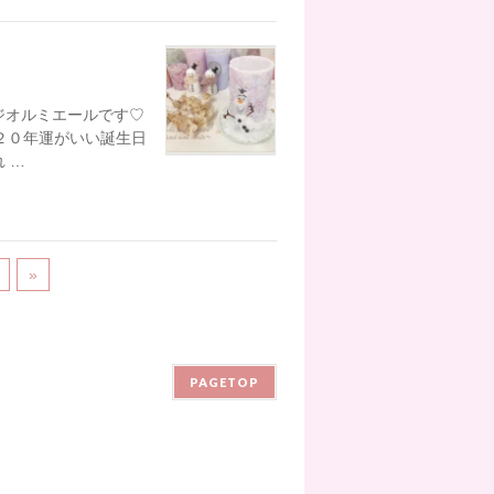
タジオルミエールです♡
２０年運がいい誕生日
 …
»
PAGETOP