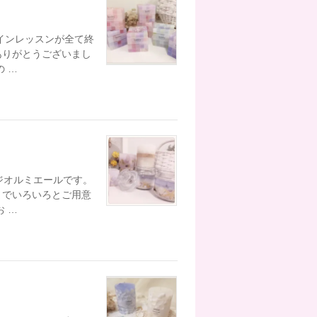
ラインレッスンが全て終
ありがとうございまし
 …
タジオルミエールです。
までいろいろとご用意
お …