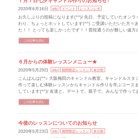
７月７日七夕キャンドル作りのお知らせ♪
2020年6月16日
info
イベント
レッスンレポ
お久しぶりの投稿になります(^^)/ 先日、予定していたオン
わり、ちょっとホットしています(^^) ご受講いただいた方々
た！！ とっても楽しかったです！！普段通うのが難しい遠方の
この記事を読む
６月からの体験レッスンメニュー★
2020年5月29日
info
期間限定レッスン
未分類
こんばんは(^^♪ 大阪梅田のキャンドル教室。キャンドルス
作って楽しむ体験レッスンからキャンドル作りを学ぶコース
しています(^^)/ 友達と。デートで。親子で。みんなで作って
この記事を読む
今後のレッスンについてのお知らせ
2020年5月23日
info
期間限定レッスン
未分類