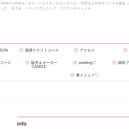
e Studio Lumiere（キャンドルスタジオルミエール） 社団法人日本キャンドル協
ィング 女子会 ハーバリウムランプ フラワーキャンドル
SON
基礎クラフトコース
アクセス
）コース
販売＆オーダー
wedding♡
講師
CANDLE
裏メニュー♡
info