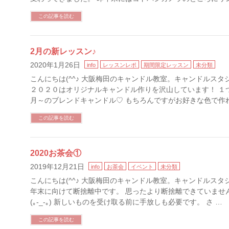
この記事を読む
2月の新レッスン♪
2020年1月26日
info
レッスンレポ
期間限定レッスン
未分類
こんにちは(^^♪ 大阪梅田のキャンドル教室。キャンドルス
２０２０はオリジナルキャンドル作りを沢山しています！ １
月～のブレンドキャンドル♡ もちろんですがお好きな色で作れ
この記事を読む
2020お茶会①
2019年12月21日
info
お茶会
イベント
未分類
こんにちは(^^♪ 大阪梅田のキャンドル教室。キャンドルス
年末に向けて断捨離中です。 思ったより断捨離できていませ
(｡-_-｡) 新しいものを受け取る前に手放しも必要です。 さ …
この記事を読む