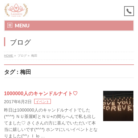
MENU
ブログ
HOME
»
ブログ
»
梅田
タグ : 梅田
1000000人のキャンドルナイト♡
2017年6月2日
イベント
昨日は1000000人のキャンドルナイトでした
(*^^*) ＮＵ茶屋町とＮＵ+の間らへんで私も出し
てました♡ さくさんの方に喜んでいただいて本
当に嬉しいです(*^^*) ホンマにいいイベントとな
りました(^^♪ Ｉ lo …