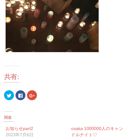
共有:
ク
Facebook
ク
リ
で
リ
ッ
共
ッ
ク
有
ク
し
す
し
て
る
て
Twitter
に
Google+
関連
で
は
で
共
ク
共
有
リ
有
お知らせpart2
osaka 1000000人のキャン
(新
ッ
(新
2023年7月6日
ドルナイト♡
し
ク
し
い
し
い