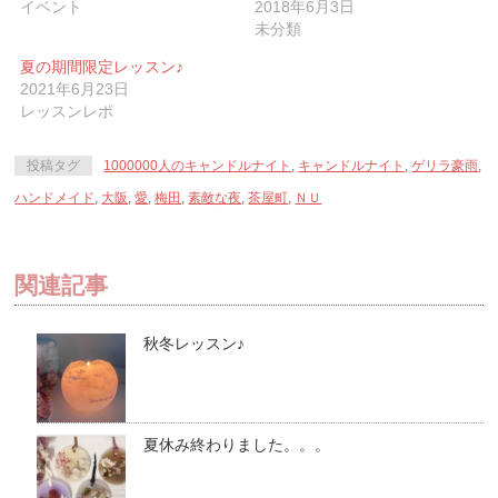
イベント
2018年6月3日
ウ
て
ウ
ィ
く
ィ
未分類
ン
だ
ン
ド
さ
ド
ウ
い
ウ
夏の期間限定レッスン♪
で
(新
で
2021年6月23日
開
し
開
き
い
き
レッスンレポ
ま
ウ
ま
す)
ィ
す)
ン
ド
投稿タグ
1000000人のキャンドルナイト
,
キャンドルナイト
,
ゲリラ豪雨
,
ウ
で
ハンドメイド
開
,
大阪
,
愛
,
梅田
,
素敵な夜
,
茶屋町
,
ＮＵ
き
ま
す)
関連記事
秋冬レッスン♪
夏休み終わりました。。。