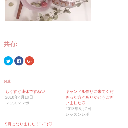
共有:
ク
Facebook
ク
リ
で
リ
ッ
共
ッ
ク
有
ク
し
す
し
て
る
て
Twitter
に
Google+
関連
で
は
で
共
ク
共
有
リ
有
もうすぐ連休ですね♡
キャンドル作りに来てくだ
(新
ッ
(新
2018年4月19日
さった方々ありがとうござ
し
ク
し
い
し
い
レッスンレポ
いました♡
ウ
て
ウ
ィ
く
ィ
2018年5月7日
ン
だ
ン
レッスンレポ
ド
さ
ド
ウ
い
ウ
で
(新
で
5月になりました ( ˘͈ ᵕ ˘͈ )♡
開
し
開