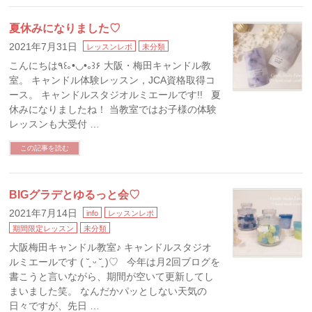
夏休みになりました♡
2021年7月31日
レッスンレポ
未分類
こんにちは٩꒰｡•◡•｡꒱۶ 大阪・梅田キャンドル教
室。 キャンドル体験レッスン，JCA資格取得コ
ース。 キャンドルスタジオルミエールです!! 夏
休みになりましたね！ 当教室ではお子様の体験
レッスンも大受付 …
この記事を読む
BIGグラデとゆるっと会♡
2021年7月14日
info
レッスンレポ
期間限定レッスン
未分類
大阪梅田キャンドル教室♪ キャンドルスタジオ
ルミエールです ( ˘͈ ᵕ ˘͈ )♡ 今年は月2回ブログを
書こうと言いながら、期間が空いて更新してし
まいました笑。 なんだかパッとしない天気の
日々ですが、先日 …