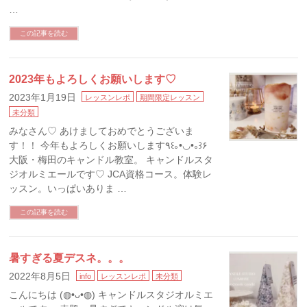
…
この記事を読む
2023年もよろしくお願いします♡
2023年1月19日
レッスンレポ
期間限定レッスン
未分類
みなさん♡ あけましておめでとうございま
す！！ 今年もよろしくお願いします٩꒰｡•◡•｡꒱۶
大阪・梅田のキャンドル教室。 キャンドルスタ
ジオルミエールです♡ JCA資格コース。体験レ
ッスン。いっぱいありま …
この記事を読む
暑すぎる夏デスネ。。。
2022年8月5日
info
レッスンレポ
未分類
こんにちは (◍•ᴗ•◍) キャンドルスタジオルミエ