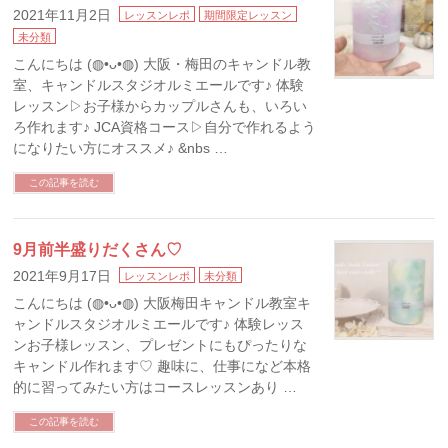
2021年11月2日
レッスンレポ
期間限定レッスン
未分類
こんにちは (◍•ᴗ•◍) 大阪・梅田のキャンドル教
室、キャンドルスタジオルミエールです♪ 体験
レッスン▷お子様からカップルさんも、いろい
ろ作れます♪ JCA資格コース▷自分で作れるよう
になりたい方にオススメ♪ &nbs …
この記事を読む
9月前半盛りだくさん♡
2021年9月17日
レッスンレポ
未分類
こんにちは (◍•ᴗ•◍) 大阪梅田キャンドル教室キ
ャンドルスタジオルミエールです♪ 体験レッス
ンお子様レッスン、プレゼントにもぴったりな
キャンドル作れます♡ 趣味に、仕事になど本格
的に習ってみたい方はコースレッスンあり …
この記事を読む