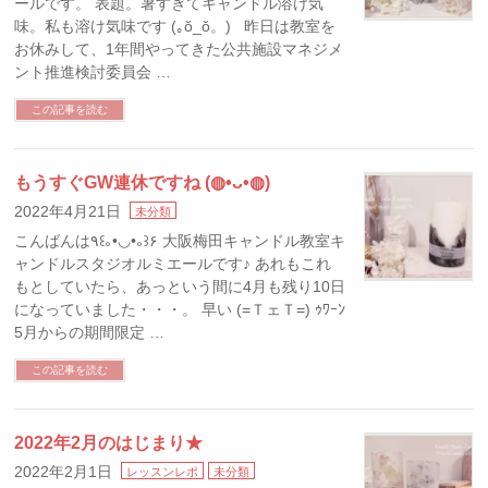
ールです。 表題。暑すぎてキャンドル溶け気
味。私も溶け気味です (｡ŏ_ŏ。) 昨日は教室を
お休みして、1年間やってきた公共施設マネジメ
ント推進検討委員会 …
この記事を読む
もうすぐGW連休ですね (◍•ᴗ•◍)
2022年4月21日
未分類
こんばんは٩꒰｡•◡•｡꒱۶ 大阪梅田キャンドル教室キ
ャンドルスタジオルミエールです♪ あれもこれ
もとしていたら、あっという間に4月も残り10日
になっていました・・・。 早い (=ＴェＴ=) ｩﾜｰﾝ
5月からの期間限定 …
この記事を読む
2022年2月のはじまり★
2022年2月1日
レッスンレポ
未分類