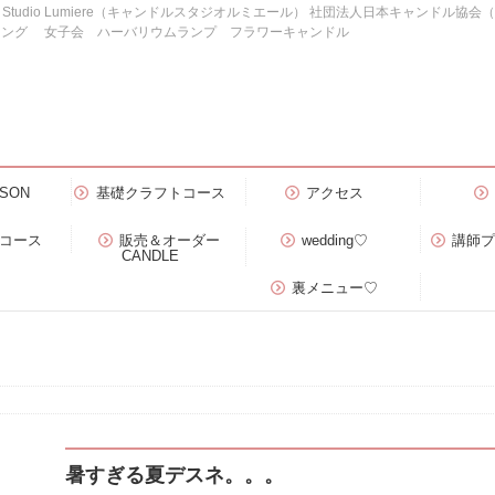
e Studio Lumiere（キャンドルスタジオルミエール） 社団法人日本キャンドル協
ィング 女子会 ハーバリウムランプ フラワーキャンドル
SON
基礎クラフトコース
アクセス
）コース
販売＆オーダー
wedding♡
講師
CANDLE
裏メニュー♡
暑すぎる夏デスネ。。。