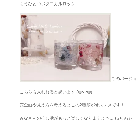
もうひとつボタニカルロック
このバージョ
こちらも入れれると思います
(◍•ᴗ•◍)
安全面や見え方を考えるとこの2種類がオススメです！
みなさんの推し活がもっと楽しくなりますように
٩꒰｡•◡•｡꒱۶