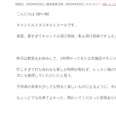
投稿日 : 2022年8月5日
最終更新日時 : 2022年8月5日
カテゴリー :
info
,
レッ
こんにちは (◍•ᴗ•◍)
キャンドルスタジオルミエールです。
表題。暑すぎてキャンドル溶け気味。私も溶け気味です
(｡ŏ_
昨日は教室をお休みして、1年間やってきた公共施設マネジ
忙しすぎて打ち合わせも夜しか時間が取れず、レッスン後の
方にも無理していただいたと思う。
子供達の未来が少しでも明るく楽しいものになるように。今
ちょっとでも出来てよかった。関わってくださった皆様あり