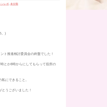
スンレポ
,
未分類
ŏ。)
メント推進検討委員会の終盤でした！
7時とか8時からにしてもらって役所の
の私にできること。
がとうございました！