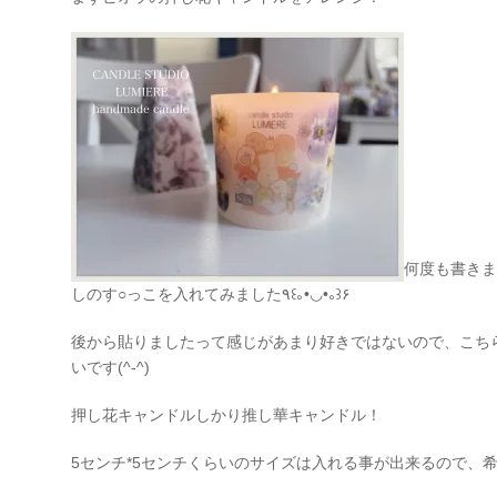
何度も書きま
しのす○っこを入れてみました
٩꒰｡•◡•｡꒱۶
後から貼りましたって感じがあまり好きではないので、こち
いです
(^-^)
押し花キャンドルしかり推し華キャンドル！
5センチ*5センチくらいのサイズは入れる事が出来るので、希望の方は