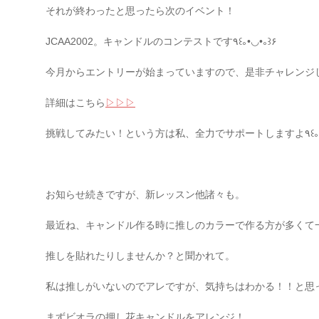
それが終わったと思ったら次のイベント！
JCAA2002。キャンドルのコンテストです
٩꒰｡•◡•｡꒱۶
今月からエントリーが始まっていますので、是非チャレンジ
詳細はこちら
▷▷▷
挑戦してみたい！という方は私、全力でサポートしますよ
٩꒰
お知らせ続きですが、新レッスン他諸々も。
最近ね、キャンドル作る時に推しのカラーで作る方が多くて
推しを貼れたりしませんか？と聞かれて。
私は推しがいないのでアレですが、気持ちはわかる！！と思
まずビオラの押し花キャンドルをアレンジ！