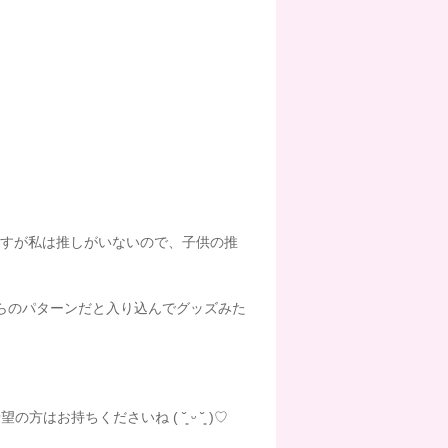
すが私は推しがいないので、子供の推
らのパターンだと入り込んでグッズみた
お持ちくださいね ( ˘͈ ᵕ ˘͈ )♡