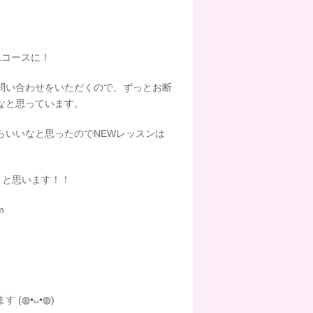
Lコースに！
問い合わせをいただくので、ずっとお断
なと思っています。
らいいなと思ったのでNEWレッスンは
ようと思います！！
m
(◍•ᴗ•◍)