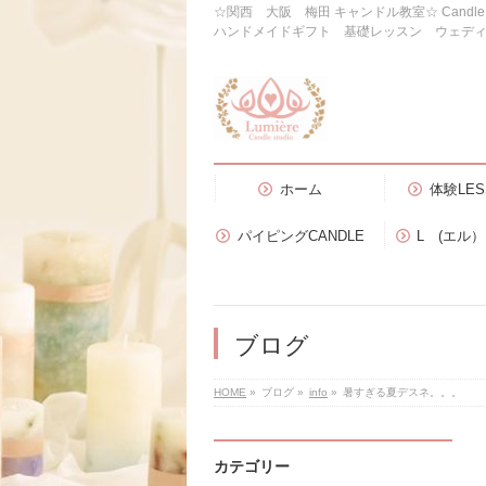
☆関西 大阪 梅田 キャンドル教室☆ Candl
ハンドメイドギフト 基礎レッスン ウェデ
ホーム
体験LES
パイピングCANDLE
L (エル
ブログ
HOME
»
ブログ
»
info
»
暑すぎる夏デスネ。。。
カテゴリー