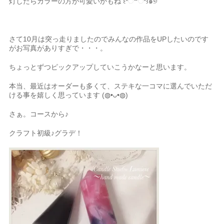
灯したらカラーの方が可愛いかもね ꒰*்꒳்*꒱๑୭
さて10月は突っ走りましたのでみんなの作品をUPしたいのです
がお写真がありすぎで・・・。
ちょっとずつピックアップしていこうかなーと思います。
本当、最近はオーダーも多くて、ステキな一コマに選んでいただ
ける事を嬉しく思っています (◍•ᴗ•◍)
さぁ。コースから♪
クラフト初級♪グラデ！