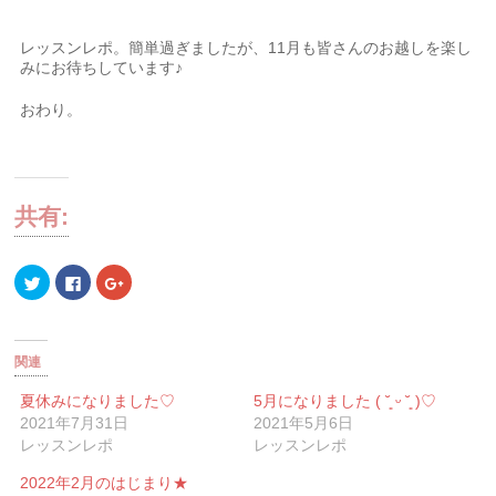
レッスンレポ。簡単過ぎましたが、11月も皆さんのお越しを楽し
みにお待ちしています♪
おわり。
共有:
ク
Facebook
ク
リ
で
リ
ッ
共
ッ
ク
有
ク
し
す
し
て
る
て
Twitter
に
Google+
関連
で
は
で
共
ク
共
有
リ
有
夏休みになりました♡
5月になりました ( ˘͈ ᵕ ˘͈ )♡
(新
ッ
(新
2021年7月31日
2021年5月6日
し
ク
し
い
し
い
レッスンレポ
レッスンレポ
ウ
て
ウ
ィ
く
ィ
ン
だ
ン
2022年2月のはじまり★
ド
さ
ド