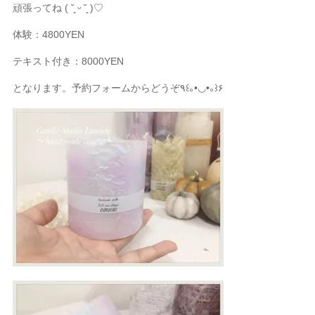
頑張ってね ( ˘͈ ᵕ ˘͈ )♡
体験：4800YEN
テキスト付き：8000YEN
となります。予約フォームからどうぞ٩꒰｡•◡•｡꒱۶