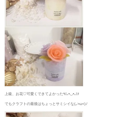
上級、お花♡可愛くできてよかった٩꒰｡•◡•｡꒱۶
でもクラフトの最後はちょっとサミシイな(｡>ω<)ﾉ