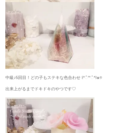
中級♪5回目！どの子もステキな色合わせ ꒰*்꒳்*꒱๑୭
出来上がるまでドキドキのやつです♡