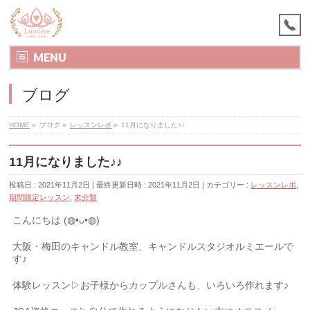
MENU
ブログ
HOME
»
ブログ
»
レッスンレポ
»
11月になりました♪♪
11月になりました♪♪
投稿日 : 2021年11月2日
最終更新日時 : 2021年11月2日
カテゴリー :
レッスンレポ
,
期間限定レッスン
,
未分類
こんにちは (◍•ᴗ•◍)
大阪・梅田のキャンドル教室、キャンドルスタジオルミエールで
す♪
体験レッスン▷お子様からカップルさんも、いろいろ作れます♪