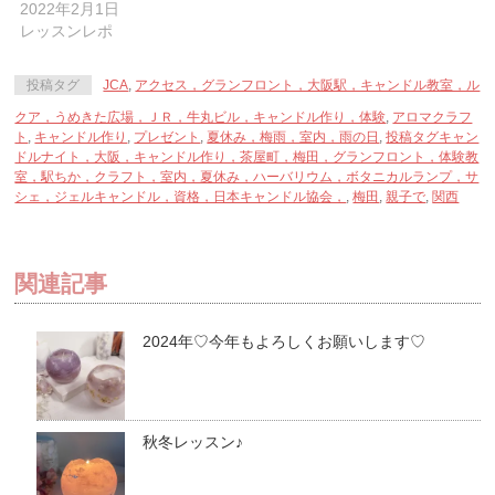
ウ
い
ウ
2022年2月1日
で
(新
で
レッスンレポ
開
し
開
き
い
き
ま
ウ
ま
す)
ィ
す)
投稿タグ
JCA
,
アクセス，グランフロント，大阪駅，キャンドル教室，ル
ン
ド
ウ
クア，うめきた広場，ＪＲ，牛丸ビル，キャンドル作り，体験
,
アロマクラフ
で
ト
,
キャンドル作り
,
プレゼント
,
夏休み，梅雨，室内，雨の日
,
投稿タグキャン
開
き
ドルナイト，大阪，キャンドル作り，茶屋町，梅田，グランフロント，体験教
ま
室，駅ちか，クラフト，室内，夏休み，ハーバリウム，ボタニカルランプ，サ
す)
シェ，ジェルキャンドル，資格，日本キャンドル協会，
,
梅田
,
親子で
,
関西
関連記事
2024年♡今年もよろしくお願いします♡
秋冬レッスン♪