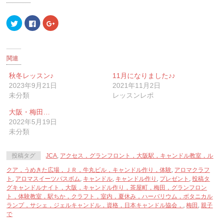
ク
Facebook
ク
リ
で
リ
ッ
共
ッ
ク
有
ク
し
す
し
て
る
て
Twitter
に
Google+
関連
で
は
で
共
ク
共
有
リ
有
秋冬レッスン♪
11月になりました♪♪
(新
ッ
(新
2023年9月21日
2021年11月2日
し
ク
し
い
し
い
未分類
レッスンレポ
ウ
て
ウ
ィ
く
ィ
ン
だ
ン
大阪・梅田…
ド
さ
ド
ウ
い
ウ
2022年5月19日
で
(新
で
未分類
開
し
開
き
い
き
ま
ウ
ま
す)
ィ
す)
投稿タグ
JCA
,
アクセス，グランフロント，大阪駅，キャンドル教室，ル
ン
ド
ウ
クア，うめきた広場，ＪＲ，牛丸ビル，キャンドル作り，体験
,
アロマクラフ
で
ト
,
アロマスイーツバスボム
,
キャンドル
,
キャンドル作り
,
プレゼント
,
投稿タ
開
き
グキャンドルナイト，大阪，キャンドル作り，茶屋町，梅田，グランフロン
ま
ト，体験教室，駅ちか，クラフト，室内，夏休み，ハーバリウム，ボタニカル
す)
ランプ，サシェ，ジェルキャンドル，資格，日本キャンドル協会，
,
梅田
,
親子
で