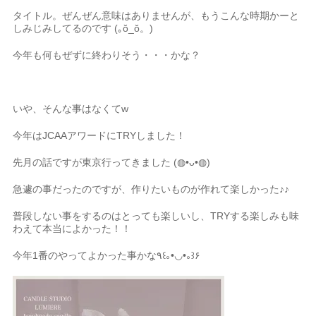
タイトル。ぜんぜん意味はありませんが、もうこんな時期かーと
しみじみしてるのです
(｡ŏ_ŏ。)
今年も何もぜずに終わりそう・・・かな？
いや、そんな事はなくてw
今年はJCAAアワードにTRYしました！
先月の話ですが東京行ってきました
(◍•ᴗ•◍)
急遽の事だったのですが、作りたいものが作れて楽しかった♪♪
普段しない事をするのはとっても楽しいし、TRYする楽しみも味
わえて本当によかった！！
今年1番のやってよかった事かな
٩꒰｡•◡•｡꒱۶