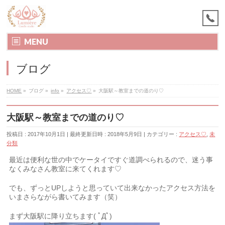
MENU
ブログ
HOME
»
ブログ
»
info
»
アクセス♡
»
大阪駅～教室までの道のり♡
大阪駅～教室までの道のり♡
投稿日 : 2017年10月1日
最終更新日時 : 2018年5月9日
カテゴリー :
アクセス♡
,
未
分類
最近は便利な世の中でケータイですぐ道調べられるので、迷う事
なくみなさん教室に来てくれます♡
でも、ずっとUPしようと思っていて出来なかったアクセス方法を
いまさらながら書いてみます（笑）
まず大阪駅に降り立ちます( ﾟДﾟ)