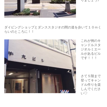
りましょう♪
ダイビングショップとダンススタジオの間の道を歩いて１０ｍく
らいのところに！！
これが例のキ
ャンドルスタ
ジオルミエー
ルがあるビル
です！！！
さて５階まで
登ってキャン
ドル作りを楽
しんでくださ
い♡