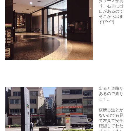
タリーズがあ
り、右手に出
口があるので
そこから出ま
す(*^-^*)
出ると道路が
あるので渡り
ます。
横断歩道とか
ないので右見
て左見て安全
確認してわた