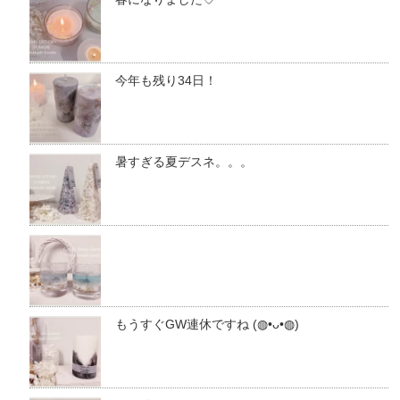
今年も残り34日！
暑すぎる夏デスネ。。。
もうすぐGW連休ですね (◍•ᴗ•◍)