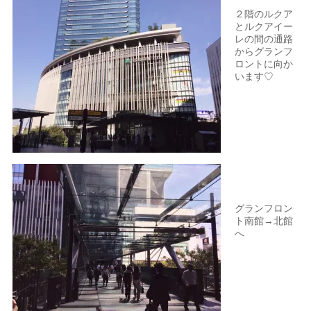
２階のルクア
とルクアイー
レの間の通路
からグランフ
ロントに向か
います♡
グランフロン
ト南館→北館
へ