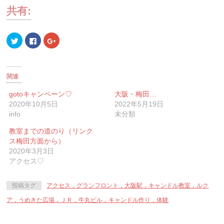
共有:
ク
Facebook
ク
リ
で
リ
ッ
共
ッ
ク
有
ク
し
す
し
て
る
て
Twitter
に
Google+
関連
で
は
で
共
ク
共
有
リ
有
gotoキャンペーン♡
大阪・梅田…
(新
ッ
(新
2020年10月5日
2022年5月19日
し
ク
し
い
し
い
info
未分類
ウ
て
ウ
ィ
く
ィ
ン
だ
ン
教室までの道のり（リンク
ド
さ
ド
ウ
い
ウ
ス梅田方面から）
で
(新
で
2020年3月3日
開
し
開
き
い
き
アクセス♡
ま
ウ
ま
す)
ィ
す)
ン
ド
投稿タグ
アクセス，グランフロント，大阪駅，キャンドル教室，ルク
ウ
で
ア，うめきた広場，ＪＲ，牛丸ビル，キャンドル作り，体験
開
き
ま
す)