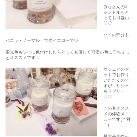
みなさんのキ
ャンドルもと
っても可愛い
♡♡
ソイの部分も
バニラ・ノーマル・蛍光イエローで♡
蛍光色もソイに色付けしたらとっても優しく可愛い色に♡ちょっ
とオススメです♡
サシェとのセ
ットでお作り
いただくので
すが、サシェ
もラブリー
♡♡
この冬オスス
メの体験メニ
ューです( *´艸
｀)
是非是非作っ