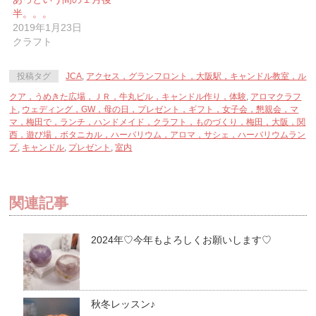
ド
さ
ド
ウ
い
ウ
半。。。
で
(新
で
2019年1月23日
開
し
開
き
い
き
クラフト
ま
ウ
ま
す)
ィ
す)
ン
ド
投稿タグ
JCA
,
アクセス，グランフロント，大阪駅，キャンドル教室，ル
ウ
で
クア，うめきた広場，ＪＲ，牛丸ビル，キャンドル作り，体験
開
,
アロマクラフ
き
ト
,
ウェディング，GW，母の日，プレゼント，ギフト，女子会，懇親会，マ
ま
マ，梅田で，ランチ，ハンドメイド，クラフト，ものづくり，梅田，大阪，関
す)
西，遊び場，ボタニカル，ハーバリウム，アロマ，サシェ，ハーバリウムラン
プ
,
キャンドル
,
プレゼント
,
室内
関連記事
2024年♡今年もよろしくお願いします♡
秋冬レッスン♪