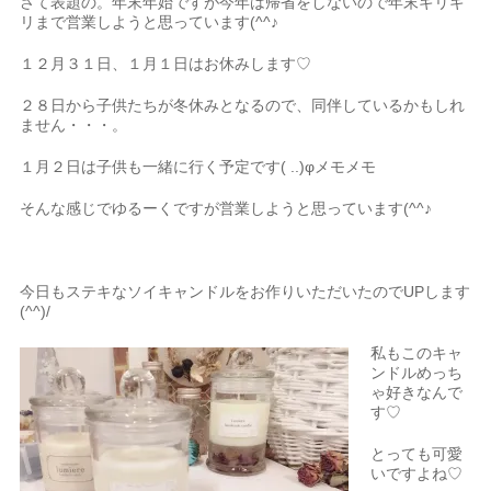
さて表題の。年末年始ですが今年は帰省をしないので年末ギリギ
リまで営業しようと思っています(^^♪
１２月３１日、１月１日はお休みします♡
２８日から子供たちが冬休みとなるので、同伴しているかもしれ
ません・・・。
１月２日は子供も一緒に行く予定です( ..)φメモメモ
そんな感じでゆるーくですが営業しようと思っています(^^♪
今日もステキなソイキャンドルをお作りいただいたのでUPします
(^^)/
私もこのキャ
ンドルめっち
ゃ好きなんで
す♡
とっても可愛
いですよね♡