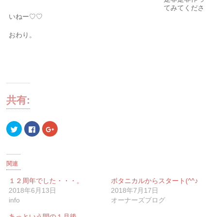
てみてくださ
いねー♡♡
おわり。
共有:
ク
Facebook
ク
リ
で
リ
ッ
共
ッ
ク
有
ク
し
す
し
て
る
て
Twitter
に
Google+
関連
で
は
で
共
ク
共
有
リ
有
１２周年でした・・・。
ボタニカルからスタート(^^♪
(新
ッ
(新
2018年6月13日
2018年7月17日
し
ク
し
い
し
い
info
オーナーズブログ
ウ
て
ウ
ィ
く
ィ
ン
だ
ン
あっという間の１月後