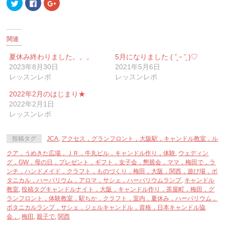
ク
Facebook
ク
リ
で
リ
ッ
共
ッ
ク
有
ク
し
す
し
て
る
て
Twitter
に
Google+
関連
で
は
で
共
ク
共
有
リ
有
夏休み終わりました。。。
5月になりました ( ˘͈ ᵕ ˘͈ )♡
(新
ッ
(新
2023年8月30日
2021年5月6日
し
ク
し
い
し
い
レッスンレポ
レッスンレポ
ウ
て
ウ
ィ
く
ィ
ン
だ
ン
2022年2月のはじまり★
ド
さ
ド
ウ
い
ウ
2022年2月1日
で
(新
で
レッスンレポ
開
し
開
き
い
き
ま
ウ
ま
す)
ィ
す)
投稿タグ
JCA
,
アクセス，グランフロント，大阪駅，キャンドル教室，ル
ン
ド
ウ
クア，うめきた広場，ＪＲ，牛丸ビル，キャンドル作り，体験
,
ウェディン
で
グ，GW，母の日，プレゼント，ギフト，女子会，懇親会，ママ，梅田で，ラ
開
き
ンチ，ハンドメイド，クラフト，ものづくり，梅田，大阪，関西，遊び場，ボ
ま
タニカル，ハーバリウム，アロマ，サシェ，ハーバリウムランプ
,
キャンドル
す)
教室
,
投稿タグキャンドルナイト，大阪，キャンドル作り，茶屋町，梅田，グ
ランフロント，体験教室，駅ちか，クラフト，室内，夏休み，ハーバリウム，
ボタニカルランプ，サシェ，ジェルキャンドル，資格，日本キャンドル協
会，
,
梅田
,
親子で
,
関西