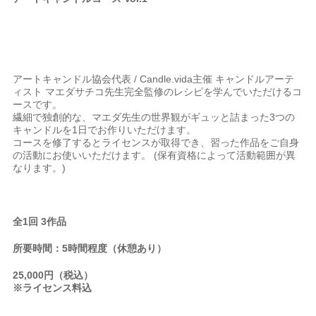
アートキャンドル協会代表 / Candle.vida主催 キャンドルアーテ
ィスト マエダサチコ先生完全監修のレシピを学んでいただけるコ
ースです。
繊細で独創的な、マエダ先生の世界観がギュッと詰まった3つの
キャンドルを1日でお作りいただけます。
コースを修了するとライセンスが取得でき、習った作品をご自身
の活動にお使いいただけます。 (保有資格によって活動範囲が異
なります。)
全
1
回
3
作品
所要時間：
5
時間程度（休憩あり）
25,000
円（税込）
※
ライセンス料込