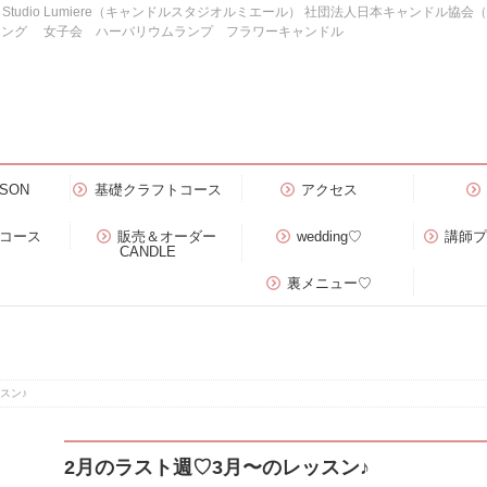
e Studio Lumiere（キャンドルスタジオルミエール） 社団法人日本キャンドル協
ィング 女子会 ハーバリウムランプ フラワーキャンドル
SON
基礎クラフトコース
アクセス
）コース
販売＆オーダー
wedding♡
講師
CANDLE
裏メニュー♡
スン♪
2月のラスト週♡3月〜のレッスン♪