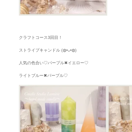
クラフトコース3回目！
ストライプキャンドル (◍•ᴗ•◍)
人気の色合い♡パープル
✖
イエロー♡
ライトブルー
✖
パープル♡