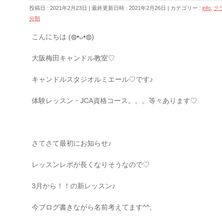
投稿日 : 2021年2月23日
最終更新日時 : 2021年2月26日
カテゴリー :
info
,
ク
分類
こんにちは (◍•ᴗ•◍)
大阪梅田キャンドル教室♡
キャンドルスタジオルミエール♡です♪
体験レッスン・JCA資格コース。。。等々あります♡
さてさて最初にお知らせ♪
レッスンレポが長くなりそうなので♡
3月から！！の新レッスン♪
今ブログ書きながら名前考えてます^^;