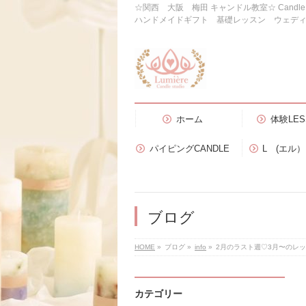
☆関西 大阪 梅田 キャンドル教室☆ Candl
ハンドメイドギフト 基礎レッスン ウェデ
ホーム
体験LES
パイピングCANDLE
L (エル
ブログ
HOME
»
ブログ
»
info
»
2月のラスト週♡3月〜のレッ
カテゴリー