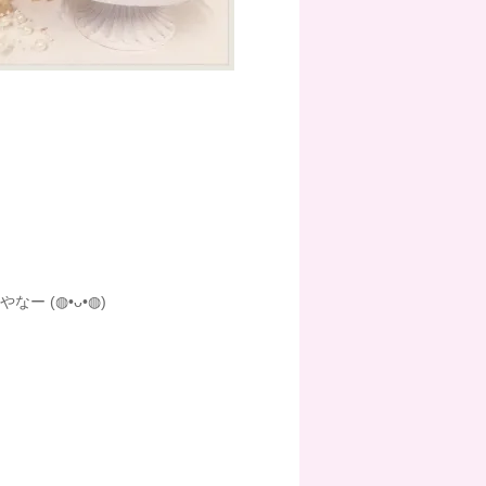
やなー
(◍•ᴗ•◍)