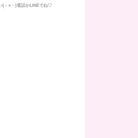
・×・)電話かLINEでね♡