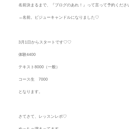
名前決まるまで、『ブログのあれ！』って言って予約ください(
→名前。ビジューキャンドルになりました♡
3月1日
からスタートです♡♡
体験4400
テキスト8000（一般）
コース生 7000
となります。
さてさて、レッスンレポ♡
めっちゃ溜まってます。