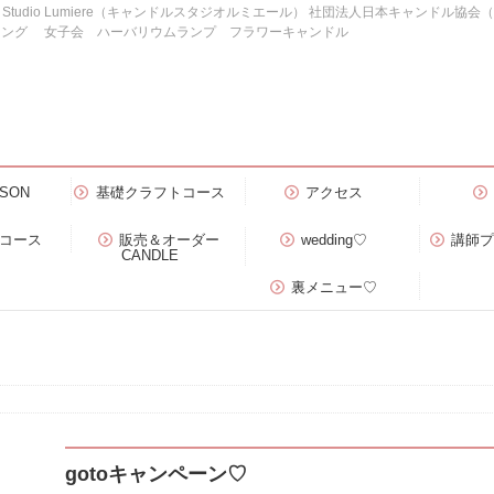
e Studio Lumiere（キャンドルスタジオルミエール） 社団法人日本キャンドル協
ィング 女子会 ハーバリウムランプ フラワーキャンドル
SON
基礎クラフトコース
アクセス
）コース
販売＆オーダー
wedding♡
講師
CANDLE
裏メニュー♡
gotoキャンペーン♡