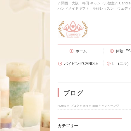
☆関西 大阪 梅田 キャンドル教室☆ Candl
ハンドメイドギフト 基礎レッスン ウェデ
ホーム
体験LES
パイピングCANDLE
L (エル
ブログ
HOME
»
ブログ
»
info
»
gotoキャンペーン♡
カテゴリー