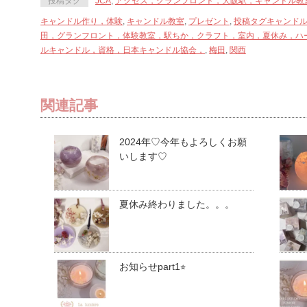
投稿タグ
JCA
,
アクセス，グランフロント，大阪駅，キャンドル教
開
し
開
き
い
き
ま
ウ
ま
キャンドル作り，体験
,
キャンドル教室
,
プレゼント
,
投稿タグキャンド
す)
ィ
す)
田，グランフロント，体験教室，駅ちか，クラフト，室内，夏休み，ハ
ン
ド
ルキャンドル，資格，日本キャンドル協会，
,
梅田
,
関西
ウ
で
開
き
ま
す)
関連記事
2024年♡今年もよろしくお願
いします♡
夏休み終わりました。。。
お知らせpart1⭐︎