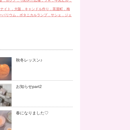
室，ルクア，うめきた広場，ＪＲ，牛丸ビル，
ルナイト，大阪，キャンドル作り，茶屋町，梅
ーバリウム，ボタニカルランプ，サシェ，ジェ
秋冬レッスン♪
お知らせpart2
春になりました♡