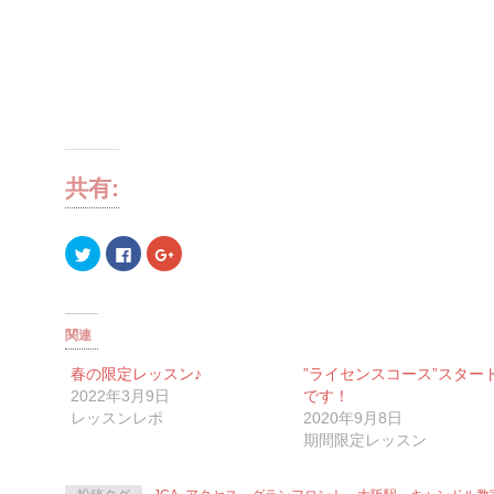
共有:
ク
Facebook
ク
リ
で
リ
ッ
共
ッ
ク
有
ク
し
す
し
て
る
て
Twitter
に
Google+
関連
で
は
で
共
ク
共
有
リ
有
春の限定レッスン♪
”ライセンスコース”スター
(新
ッ
(新
し
ク
し
2022年3月9日
です！
い
し
い
レッスンレポ
2020年9月8日
ウ
て
ウ
ィ
く
ィ
期間限定レッスン
ン
だ
ン
ド
さ
ド
ウ
い
ウ
で
(新
で