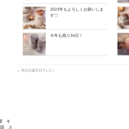
2023年もよろしくお願いしま
す♡
今年も残り34日！
←
先日お誕生日でした♪
室 キ
梅田 ス